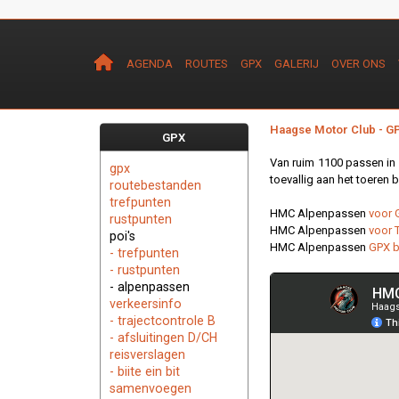
AGENDA
ROUTES
GPX
GALERIJ
OVER ONS
Haagse Motor Club - G
GPX
Van ruim 1100 passen in
gpx
toevallig aan het toeren b
routebestanden
trefpunten
HMC Alpenpassen
voor 
rustpunten
HMC Alpenpassen
voor
poi's
HMC Alpenpassen
GPX b
- trefpunten
- rustpunten
- alpenpassen
verkeersinfo
- trajectcontrole B
- afsluitingen D/CH
reisverslagen
- biite ein bit
samenvoegen