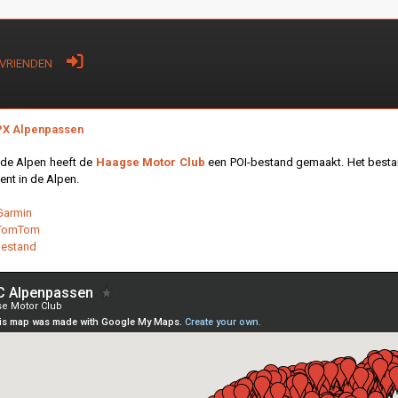
VRIENDEN
PX Alpenpassen
 de Alpen heeft de
Haagse Motor Club
een POI-bestand gemaakt. Het bestand
ent in de Alpen.
Garmin
 TomTom
estand