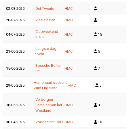
03-08-2025
Oet Twente
HMC
20-07-2025
Vissie halen
HMC
1
Clubweekend
04-07-2025
HMC
15
2025
Langste dag
21-06-2025
HMC
5
tocht
Bossche Bollen
15-06-2025
HMC
7
Rit
Hemelvaartweekend
29-05-2025
HMC
5
Zuid Engeland
Verborgen
18-05-2025
Pareltjes van het
HMC
3
Westland
30-04-2025
Voorjaarsrit Harz
HMC
10