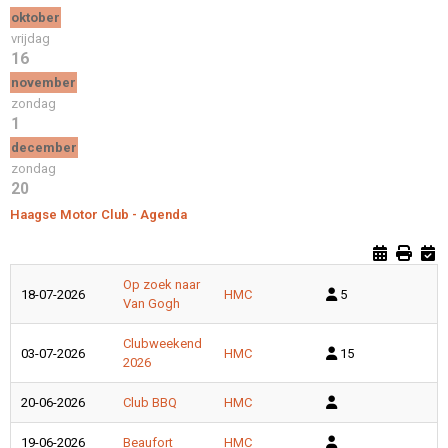
oktober
vrijdag
16
november
zondag
1
december
zondag
20
Haagse Motor Club - Agenda
Op zoek naar
18-07-2026
HMC
5
Van Gogh
Clubweekend
03-07-2026
HMC
15
2026
20-06-2026
Club BBQ
HMC
19-06-2026
Beaufort
HMC