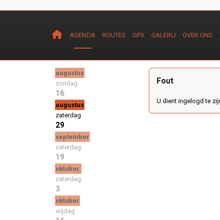
AGENDA
ROUTES
GPX
GALERIJ
OVER ONS
augustus
Fout
zondag
16
U dient ingelogd te zij
augustus
zaterdag
29
september
zaterdag
19
oktober
zaterdag
3
oktober
vrijdag